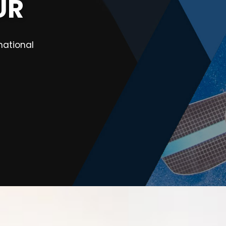
UR
national