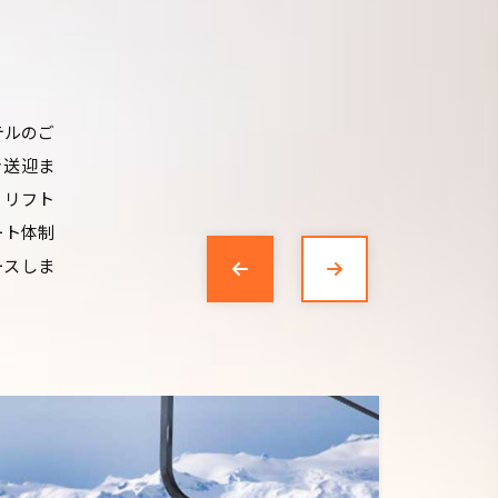
テルのご
き送迎ま
、リフト
ート体制
ースしま