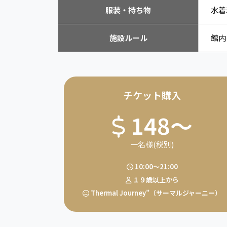
服装・持ち物
水着
施設ルール
館内
チケット購入
148〜
一名様(税別)
10:00〜21:00
１９歳以上から
Thermal Journey”（サーマルジャーニー）