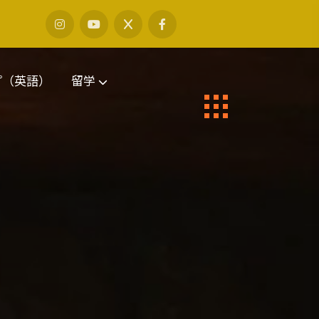
プ（英語）
留学