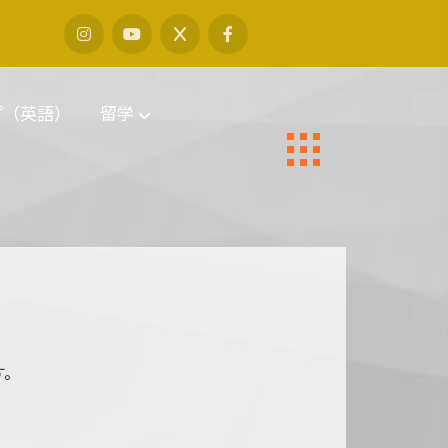
プ（英語）
留学
す。